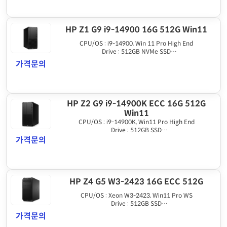
HP Z1 G9 i9-14900 16G 512G Win11
CPU/OS : i9-14900, Win 11 Pro High End
Drive : 512GB NVMe SSD
Graphics : Integrated
가격문의
Memory : 16GB DDR5
HP Z2 G9 i9-14900K ECC 16G 512G
Win11
CPU/OS : i9-14900K, Win11 Pro High End
Drive : 512GB SSD
Graphics : HDMI output
가격문의
Memory : 16GB DDR5 ECC
HP Z4 G5 W3-2423 16G ECC 512G
CPU/OS : Xeon W3-2423, Win11 Pro WS
Drive : 512GB SSD
Graphics : None
가격문의
Memory : 16GB DDR5 ECC REG