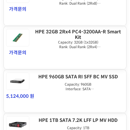
Rank: Dual Rank (2Rx8)
Memory Type: DDR4
가격문의
Speed: 3200MT/s
HPE 32GB 2Rx4 PC4-3200AA-R Smart
Kit
Capacity: 32GB (1x32GB)
Rank: Dual Rank (2Rx4)
Memory Type: DDR4
가격문의
Speed: 3200MT/s
HPE 960GB SATA RI SFF BC MV SSD
Capacity: 960GB
Interface: SATA
Drive Form Factor: SFF (2.5in)
5,124,000 원
호환 장비:G10+, G11
HPE 1TB SATA 7.2K LFF LP MV HDD
Capacity: 1TB