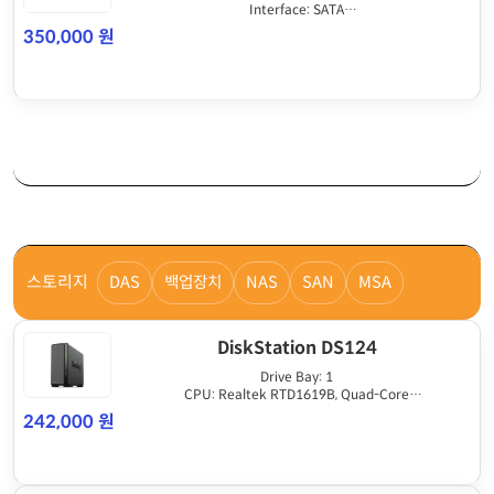
Interface: SATA
Drive Form Factor: LFF
350,000 원
Drive Speed (RPM): 7.2K
스토리지
DAS
백업장치
NAS
SAN
MSA
DiskStation DS124
Drive Bay: 1
CPU: Realtek RTD1619B, Quad-Core
Memory: 1GB DDR4
242,000 원
RAID: Basic only