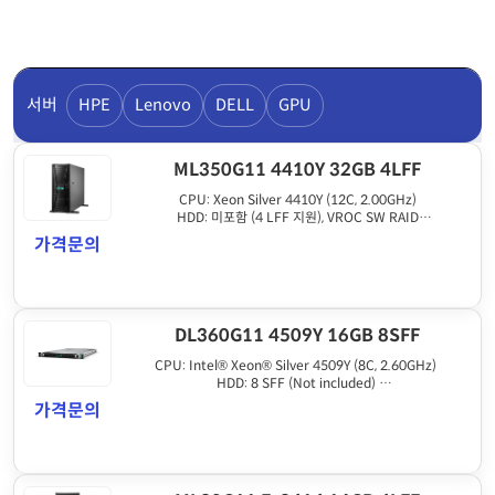
서버
HPE
Lenovo
DELL
GPU
ML350G11 4410Y 32GB 4LFF
CPU: Xeon Silver 4410Y (12C, 2.00GHz)
HDD: 미포함 (4 LFF 지원), VROC SW RAID
Memory: 32GB DDR5
가격문의
ETC: 800W PSU, 1Gb 4포트 LAN
DL360G11 4509Y 16GB 8SFF
CPU: Intel® Xeon® Silver 4509Y (8C, 2.60GHz)
HDD: 8 SFF (Not included)
Memory: 16 GB RDIMM 1Rx8 5600 MT/s (1x 16 GB)
가격문의
ETC: 800W PSU, 4x 1Gb Ethernet, 5 fans