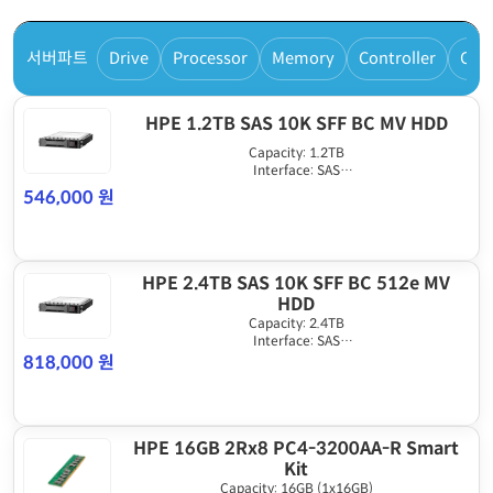
서버파트
Drive
Processor
Memory
Controller
Cab
HPE 1.2TB SAS 10K SFF BC MV HDD
Capacity: 1.2TB
Interface: SAS
Drive Form Factor: SFF
546,000 원
Drive Speed (RPM): 10K
HPE 2.4TB SAS 10K SFF BC 512e MV
HDD
Capacity: 2.4TB
Interface: SAS
Drive Form Factor: SFF
818,000 원
Drive Speed (RPM): 10K
HPE 16GB 2Rx8 PC4-3200AA-R Smart
Kit
Capacity: 16GB (1x16GB)