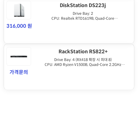
DiskStation DS223j
Drive Bay: 2
CPU: Realtek RTD1619B, Quad-Core
Memory: 1GB DDR4
316,000 원
RAID: SHR, Basic, JBOD, RAID 0/1
RackStation RS822+
Drive Bay: 4 (RX418 확장 시 최대 8)
CPU: AMD Ryzen V1500B, Quad-Core 2.2GHz
Memory: 2GB DDR4 ECC (최대 32GB 확장 가능)
가격문의
RAID: SHR, Basic, JBOD, RAID 0/1/5/6/10