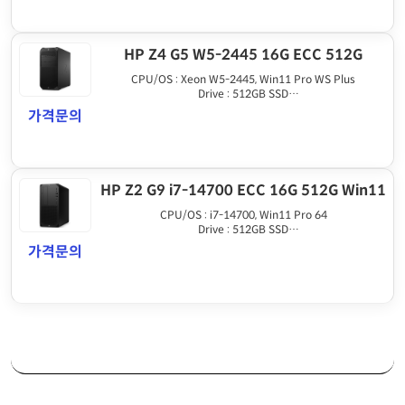
HP Z4 G5 W5-2445 16G ECC 512G
CPU/OS : Xeon W5-2445, Win11 Pro WS Plus
Drive : 512GB SSD
Graphics : None
가격문의
Memory : 16GB DDR5 ECC REG
HP Z2 G9 i7-14700 ECC 16G 512G Win11
CPU/OS : i7-14700, Win11 Pro 64
Drive : 512GB SSD
Graphics : HDMI output
가격문의
Memory : 16GB DDR5 ECC