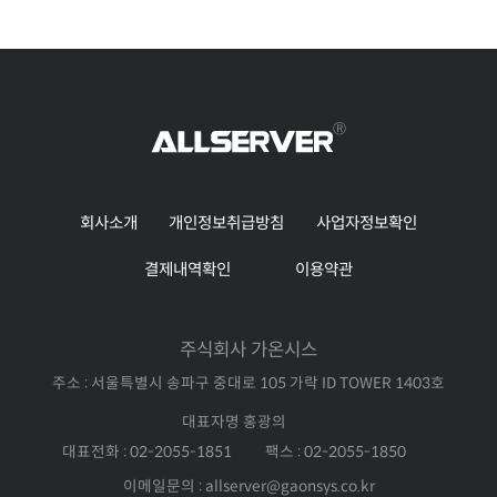
회사소개
개인정보취급방침
사업자정보확인
결제내역확인
이용약관
주식회사 가온시스
주소 : 서울특별시 송파구 중대로 105 가락 ID TOWER 1403호
대표자명 홍광의
대표전화 : 02-2055-1851
팩스 : 02-2055-1850
이메일문의 : allserver@gaonsys.co.kr