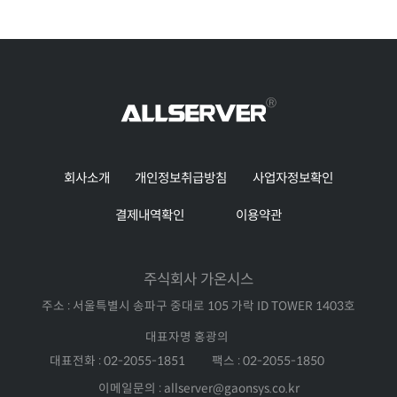
회사소개
개인정보취급방침
사업자정보확인
결제내역확인
이용약관
주식회사 가온시스
주소 : 서울특별시 송파구 중대로 105 가락 ID TOWER 1403호
대표자명 홍광의
대표전화 : 02-2055-1851
팩스 : 02-2055-1850
이메일문의 : allserver@gaonsys.co.kr