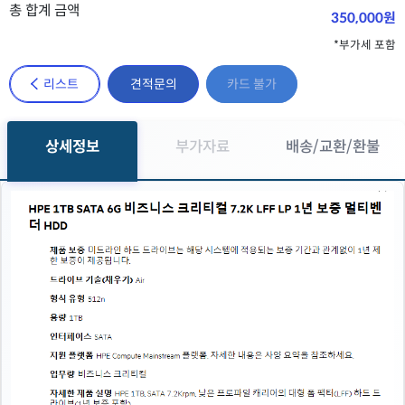
총 합계 금액
350,000원
*부가세 포함
리스트
견적문의
카드 불가
상세정보
부가자료
배송/교환/환불