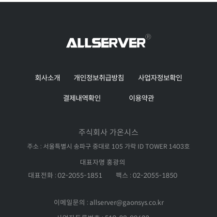
회사소개
개인정보취급방침
사업자정보확인
결제내역확인
이용약관
주식회사 가온시스
주소 : 서울특별시 송파구 중대로 105 가락 ID TOWER 1403호
대표자명 홍광의
대표전화 : 02-2055-1851
팩스 : 02-2055-1850
이메일문의 : allserver@gaonsys.co.kr