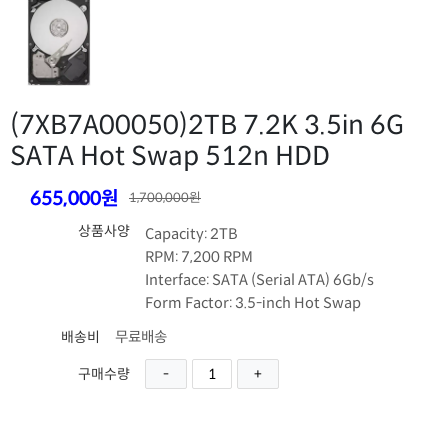
(7XB7A00050)
2TB 7.2K 3.5in 6G
SATA Hot Swap 512n HDD
655,000원
1,700,000원
상품사양
Capacity: 2TB
RPM: 7,200 RPM
Interface: SATA (Serial ATA) 6Gb/s
Form Factor: 3.5-inch Hot Swap
무료배송
배송비
구매수량