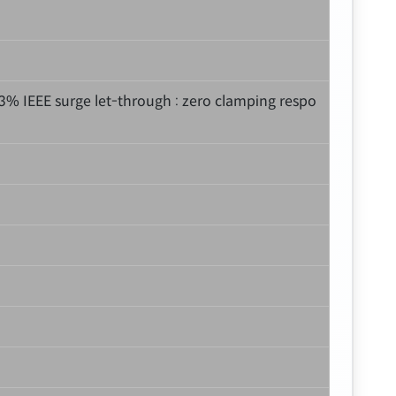
 0.3% IEEE surge let-through : zero clamping respo