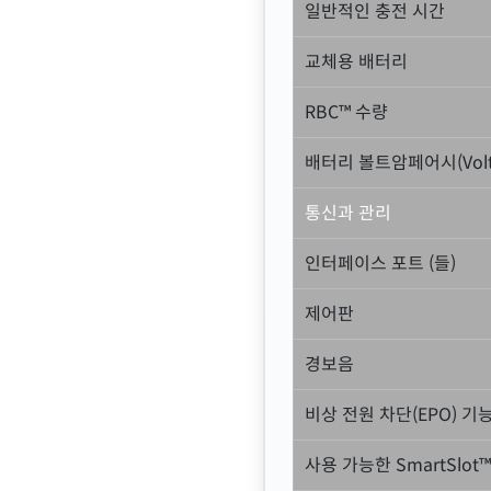
일반적인 충전 시간
교체용 배터리
RBC™ 수량
배터리 볼트암페어시(Volt
통신과 관리
인터페이스 포트 (들)
제어판
경보음
비상 전원 차단(EPO) 기
사용 가능한 SmartSlo