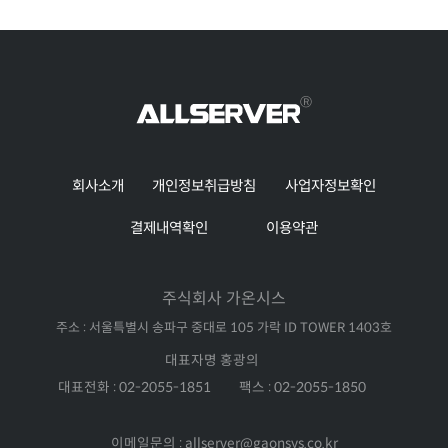
회사소개
개인정보취급방침
사업자정보확인
결제내역확인
이용약관
주식회사 가온시스
주소 : 서울특별시 송파구 중대로 105 가락 ID TOWER 1403호
대표자명 홍광의
대표전화 : 02-2055-1851
팩스 : 02-2055-1850
이메일문의 : allserver@gaonsys.co.kr