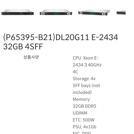
(P65395-B21)
DL20G11 E-2434
32GB 4SFF
상품사양
CPU: Xeon E-
2434 3.40GHz
4C
Storage: 4x
SFF bays (not
included)
Memory:
32GB DDR5
UDIMM
ETC: 500W
PSU, 4x1Gb
NIC, ODD