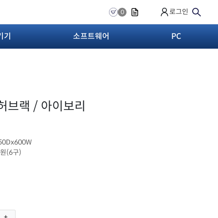
로그인
0
기기
소프트웨어
PC
 허브랙 / 아이보리
750Dx600W
전원(6구)