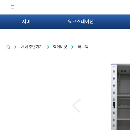
서버
워크스테이션
서버 주변기기
랙케비넷
허브랙