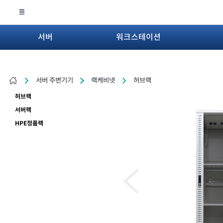
서버
워크스테이션
서버 주변기기
랙케비넷
허브랙
허브랙
서버랙
HPE정품랙