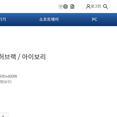
로그인
0
기기
소프트웨어
PC
 허브랙 / 아이보리
750Dx600W
전원(6구)