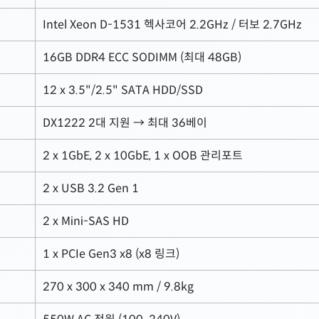
Intel Xeon D-1531 헥사코어 2.2GHz / 터보 2.7GHz
16GB DDR4 ECC SODIMM (최대 48GB)
12 x 3.5"/2.5" SATA HDD/SSD
DX1222 2대 지원 → 최대 36베이
2 x 1GbE, 2 x 10GbE, 1 x OOB 관리포트
2 x USB 3.2 Gen 1
2 x Mini-SAS HD
1 x PCIe Gen3 x8 (x8 링크)
270 x 300 x 340 mm / 9.8kg