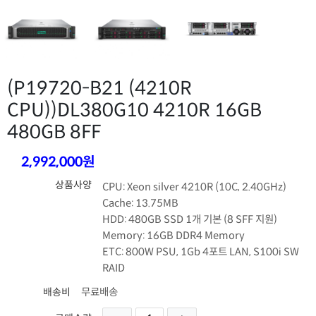
(P19720-B21 (4210R
CPU))
DL380G10 4210R 16GB
480GB 8FF
2,992,000원
상품사양
CPU: Xeon silver 4210R (10C, 2.40GHz)
Cache: 13.75MB
HDD: 480GB SSD 1개 기본 (8 SFF 지원)
Memory: 16GB DDR4 Memory
ETC: 800W PSU, 1Gb 4포트 LAN, S100i SW
RAID
무료배송
배송비