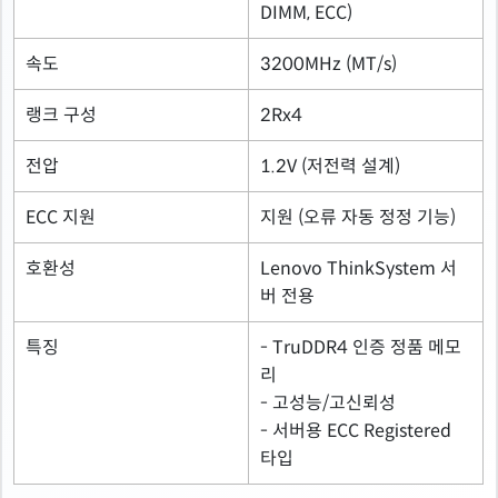
DIMM, ECC)
속도
3200MHz (MT/s)
랭크 구성
2Rx4
전압
1.2V (저전력 설계)
ECC 지원
지원 (오류 자동 정정 기능)
호환성
Lenovo ThinkSystem 서
버 전용
특징
- TruDDR4 인증 정품 메모
리
- 고성능/고신뢰성
- 서버용 ECC Registered
타입