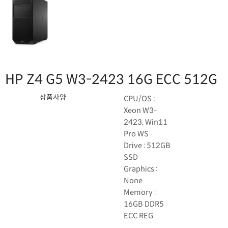
HP Z4 G5 W3-2423 16G ECC 512G
상품사양
CPU/OS :
Xeon W3-
2423, Win11
Pro WS
Drive : 512GB
SSD
Graphics :
None
Memory :
16GB DDR5
ECC REG