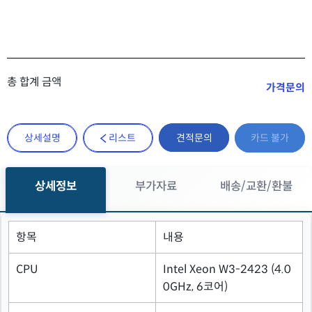
총 합계 금액
가격문의
견적문의
상세설명
리스트
카드 불가
상세정보
부가자료
배송/교환/환불
항목
내용
CPU
Intel Xeon W3-2423 (4.0
0GHz, 6코어)