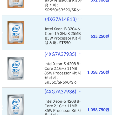
592,900원
85W Processor Kit 사
용 서버 :
SR550/SR590/SR65
0
(4XG7A14813)
Intel Xeon-B 32
Intel Xeon-B 3204 6-
Core 1.9GHz 8.25MB
635,250원
85W Processor Kit 사
용 서버 : ST550
(4XG7A37935)
Intel Xeon-S 42
Intel Xeon-S 4208 8-
Core 2.1GHz 11MB
1,058,750원
85W Processor Kit 사
용 서버 :
SR550/SR590/SR65
0
(4XG7A37936)
Intel Xeon-S 42
Intel Xeon-S 4208 8-
Core 2.1GHz 11MB
1,058,750원
85W Processor Kit 사