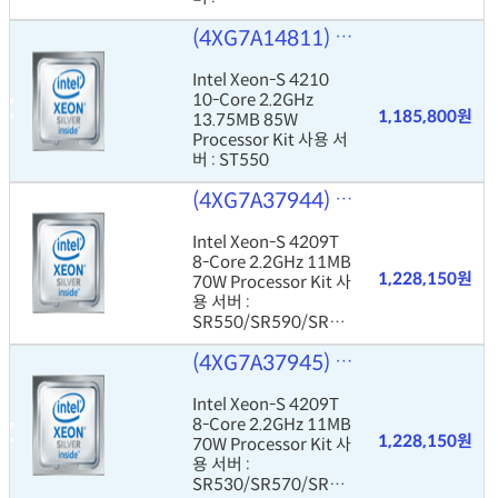
SR550/SR590/SR65
(4XG7A14811)
Intel Xeon-S 42
0
Intel Xeon-S 4210
10-Core 2.2GHz
1,185,800원
13.75MB 85W
Processor Kit 사용 서
버 : ST550
(4XG7A37944)
Intel Xeon-S 42
Intel Xeon-S 4209T
8-Core 2.2GHz 11MB
1,228,150원
70W Processor Kit 사
용 서버 :
SR550/SR590/SR65
0
(4XG7A37945)
Intel Xeon-S 42
Intel Xeon-S 4209T
8-Core 2.2GHz 11MB
1,228,150원
70W Processor Kit 사
용 서버 :
SR530/SR570/SR63