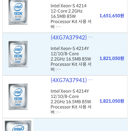
Intel Xeon-S 4214
12-Core 2.2GHz
1,651,650원
16.5MB 85W
Processor Kit 사용 서
버 :
SR550/SR590/SR65
(4XG7A37942)
Intel Xeon-S 42
0
Intel Xeon-S 4214Y
12/10/8-Core
1,821,050원
2.2GHz 16.5MB 85W
Processor Kit 사용 서
버 :
SR530/SR570/SR63
(4XG7A37941)
Intel Xeon-S 42
0
Intel Xeon-S 4214Y
12/10/8-Core
1,821,050원
2.2GHz 16.5MB 85W
Processor Kit 사용 서
버 :
SR550/SR590/SR65
0