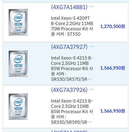
0
(4XG7A14881)
Intel Xeon-S 42
Intel Xeon-S 4209T
8-Core 2.2GHz 11MB
1,270,500원
70W Processor Kit 사
용 서버 : ST550
(4XG7A37927)
Intel Xeon-S 42
Intel Xeon-S 4215 8-
Core 2.5GHz 11MB
1,566,950원
85W Processor Kit 사
용 서버 :
SR530/SR570/SR63
0
(4XG7A37926)
Intel Xeon-S 42
Intel Xeon-S 4215 8-
Core 2.5GHz 11MB
1,566,950원
85W Processor Kit 사
용 서버 :
SR550/SR590/SR65
0