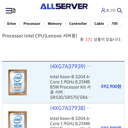
로그인
0
Drive
Processor
Memory
Controller
Cable
기타
Processor Intel CPU(Lenovo 서버용)
총
171
상품이 있습니다.
(4XG7A37939)
Intel Xeon-B 32
Intel Xeon-B 3204 6-
Core 1.9GHz 8.25MB
592,900원
85W Processor Kit 사
용 서버 :
SR530/SR570/SR63
0
(4XG7A37938)
Intel Xeon-B 32
Intel Xeon-B 3204 6-
Core 1.9GHz 8.25MB