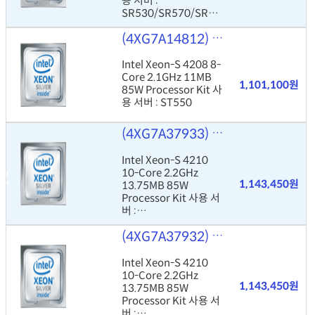
용 서버 :
SR530/SR570/SR63
0
(4XG7A14812)
Intel Xeon-S 42
Intel Xeon-S 4208 8-
Core 2.1GHz 11MB
1,101,100원
85W Processor Kit 사
용 서버 : ST550
(4XG7A37933)
Intel Xeon-S 42
Intel Xeon-S 4210
10-Core 2.2GHz
1,143,450원
13.75MB 85W
Processor Kit 사용 서
버 :
SR530/SR570/SR63
(4XG7A37932)
Intel Xeon-S 42
0
Intel Xeon-S 4210
10-Core 2.2GHz
1,143,450원
13.75MB 85W
Processor Kit 사용 서
버 :