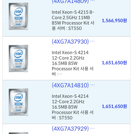
(4XG7A14809)
Intel Xeon-S 42
Intel Xeon-S 4215 8-
Core 2.5GHz 11MB
1,566,950원
85W Processor Kit 사
용 서버 : ST550
(4XG7A37930)
Intel Xeon-S 42
Intel Xeon-S 4214
12-Core 2.2GHz
1,651,650원
16.5MB 85W
Processor Kit 사용 서
버 :
SR530/SR570/SR63
(4XG7A14810)
Intel Xeon-S 42
0
Intel Xeon-S 4214
12-Core 2.2GHz
1,651,650원
16.5MB 85W
Processor Kit 사용 서
버 : ST550
(4XG7A37929)
Intel Xeon-S 42