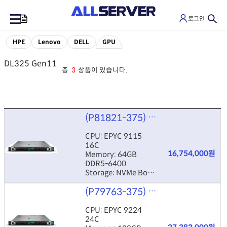
로그인
0
HPE
Lenovo
DELL
GPU
DL325 Gen11
총
3
상품이 있습니다.
(P81821-375)
DL325 G11 16C 6
CPU: EPYC 9115
16C
16,754,000원
Memory: 64GB
DDR5-6400
Storage: NVMe Boot
(NS204i-u)
(P79763-375)
DL325 G11 24C 1
1GbE 4P / MR408i
4GB / 800W×2
CPU: EPYC 9224
24C