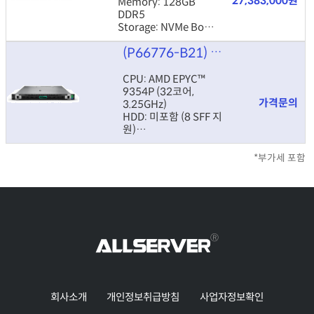
27,383,000원
Memory: 128GB
DDR5
Storage: NVMe Boot
(NS204i-u)
(P66776-B21)
DL325Gen11 935
10Gb 2P / MR408i
4GB / 800W×2
CPU: AMD EPYC™
9354P (32코어,
가격문의
3.25GHz)
HDD: 미포함 (8 SFF 지
원)
Memory: 32 GB (1x32
GB, 4800 MT/s)
*부가세 포함
ETC: 800W, 2포트
10Gb LAN, RAID, 팬 7
개, ODD 옵션
회사소개
개인정보취급방침
사업자정보확인