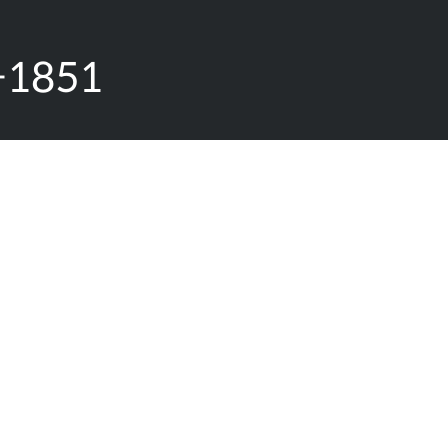
-1851
50
s.co.kr
-88-