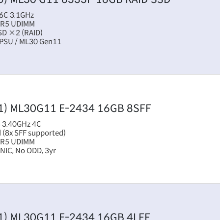
6C 3.1GHz
DR5 UDIMM
SD ×2 (RAID)
 PSU / ML30 Gen11
1)
ML30G11 E-2434 16GB 8SFF
 3.40GHz 4C
 (8x SFF supported)
DR5 UDIMM
NIC, No ODD, 3yr
1)
ML30G11 E-2434 16GB 4LFF