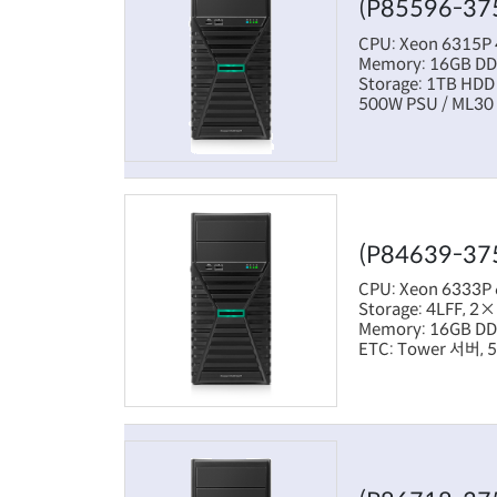
(P85596-37
CPU: Xeon 6315P 
Memory: 16GB D
Storage: 1TB HDD
500W PSU / ML30
(P84639-37
CPU: Xeon 6333P 
Storage: 4LFF, 2
Memory: 16GB D
ETC: Tower 서버, 