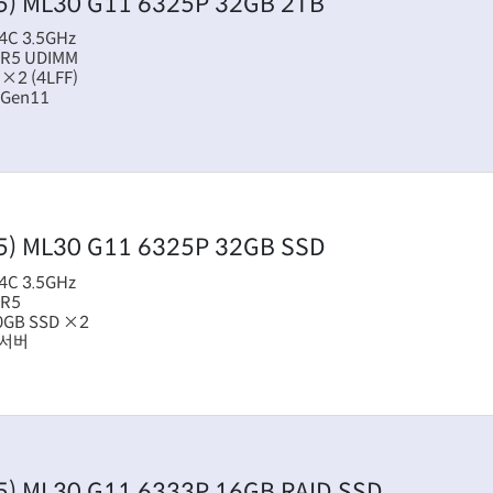
5)
ML30 G11 6325P 32GB 2TB
4C 3.5GHz
DR5 UDIMM
 ×2 (4LFF)
 Gen11
5)
ML30 G11 6325P 32GB SSD
4C 3.5GHz
DR5
80GB SSD ×2
 서버
5)
ML30 G11 6333P 16GB RAID SSD