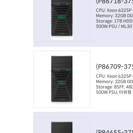
(P86718-37
CPU: Xeon 6325P 
Memory: 32GB D
Storage: 1TB HDD
500W PSU / ML30
(P86709-37
CPU: Xeon 6325P 
Memory: 32GB D
Storage: 8SFF, 4
500W PSU, 타워형
(P84655-37