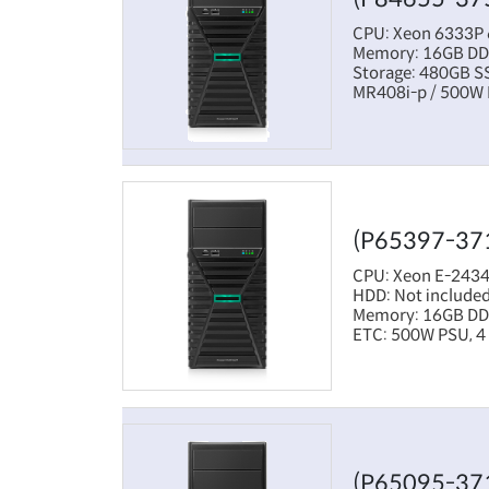
CPU: Xeon 6333P 
Memory: 16GB D
Storage: 480GB S
MR408i-p / 500W
(P65397-37
CPU: Xeon E-2434
HDD: Not included
Memory: 16GB D
ETC: 500W PSU, 4 
(P65095-37