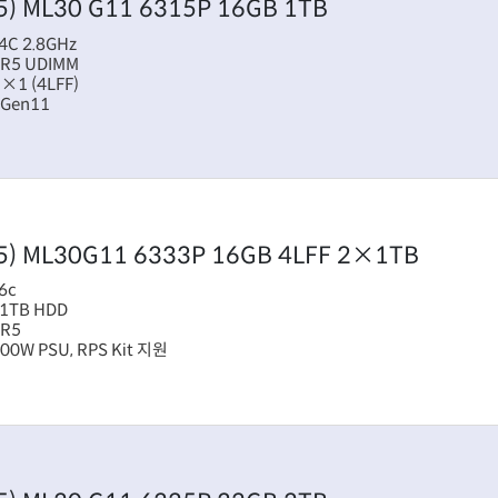
5)
ML30 G11 6315P 16GB 1TB
4C 2.8GHz
DR5 UDIMM
 ×1 (4LFF)
 Gen11
5)
ML30G11 6333P 16GB 4LFF 2×1TB
6c
×1TB HDD
DR5
500W PSU, RPS Kit 지원