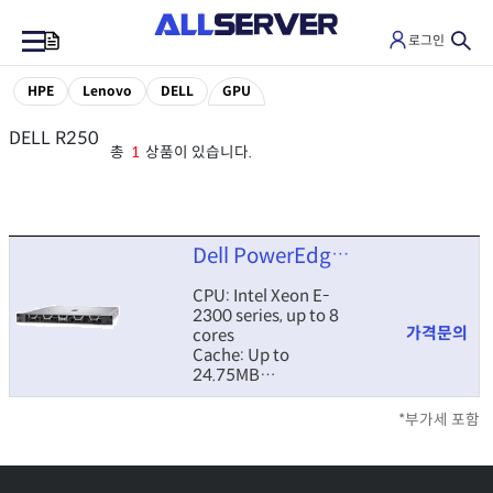
로그인
0
HPE
Lenovo
DELL
GPU
DELL R250
총
1
상품이 있습니다.
Dell PowerEdge R250
CPU: Intel Xeon E-
2300 series, up to 8
가격문의
cores
Cache: Up to
24.75MB
HDD: Supports up to
4x 3.5" drives
*부가세 포함
Memory: Max 128GB
DDR4 ECC UDIMM