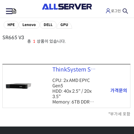
로그인
0
HPE
Lenovo
DELL
GPU
SR665 V3
총
1
상품이 있습니다.
ThinkSystem SR665 V3
CPU: 2x AMD EPYC
Gen5
가격문의
HDD: 40x 2.5" / 20x
3.5"
Memory: 6TB DDR5
ETC: 2U, PCIe 5, GPU,
XClarity
*부가세 포함