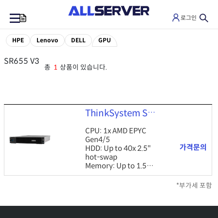
로그인
0
HPE
Lenovo
DELL
GPU
SR655 V3
총
1
상품이 있습니다.
ThinkSystem SR655 V3
CPU: 1x AMD EPYC
Gen4/5
가격문의
HDD: Up to 40x 2.5"
hot-swap
Memory: Up to 1.5TB
DDR5
ETC: 2U, PCIe Gen5,
*부가세 포함
GPU, XClarity