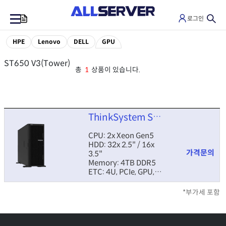
로그인
0
HPE
Lenovo
DELL
GPU
ST650 V3(Tower)
총
1
상품이 있습니다.
ThinkSystem ST650 V3
CPU: 2x Xeon Gen5
HDD: 32x 2.5" / 16x
가격문의
3.5"
Memory: 4TB DDR5
ETC: 4U, PCIe, GPU,
XClarity
*부가세 포함