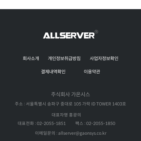
회사소개
개인정보취급방침
사업자정보확인
결제내역확인
이용약관
주식회사 가온시스
주소 : 서울특별시 송파구 중대로 105 가락 ID TOWER 1403호
대표자명 홍광의
대표전화 : 02-2055-1851
팩스 : 02-2055-1850
이메일문의 : allserver@gaonsys.co.kr