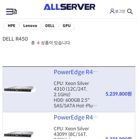
로그인
0
HPE
Lenovo
DELL
GPU
DELL R450
총
4
상품이 있습니다.
PowerEdge R450 4310 16GB 600GB
CPU: Xeon Silver
4310 (12C/24T,
5,239,800원
2.1GHz)
HDD: 600GB 2.5"
SAS/SATA Hot-Plug
RAM: 16GB DDR4
PowerEdge R450 4309Y 16GB 4TB
ECC RDIMM
ETC: H755, 5720 DP,
800W×2, 3yr PS 4hr
CPU: Xeon Silver
4309Y (8C/16T,