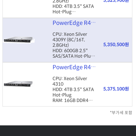
5,325,900원
2.8GHz)
HDD: 4TB 3.5" SATA
Hot-Plug
RAM: 16GB DDR4
PowerEdge R450 4309Y 16GB 600GB
ECC RDIMM
ETC: H755, 5720 DP,
3yr PSMC
CPU: Xeon Silver
4309Y (8C/16T,
5,350,500원
2.8GHz)
HDD: 600GB 2.5"
SAS/SATA Hot-Plug
RAM: 16GB DDR4
PowerEdge R450 4310 16GB 4TB
ECC RDIMM
ETC: H755, 5720 DP,
800W×2, 3yr PS 4hr
CPU: Xeon Silver
4310
5,375,100원
HDD: 4TB 3.5" SATA
Hot-Plug
RAM: 16GB DDR4
ECC RDIMM
ETC: 800W×2,
*부가세 포함
H755, 5720 DP NIC,
3yr PS 4hr