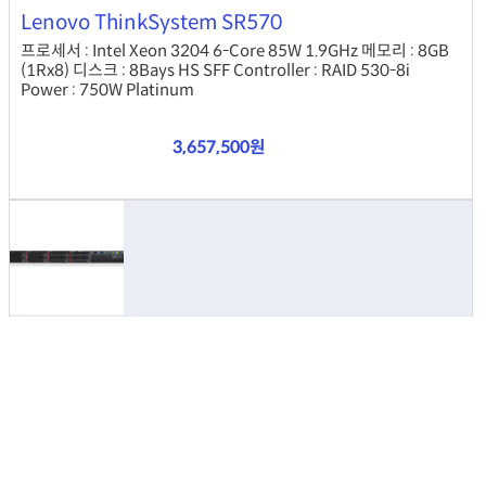
Lenovo ThinkSystem SR570
프로세서 : Intel Xeon 3204 6-Core 85W 1.9GHz 메모리 : 8GB
(1Rx8) 디스크 : 8Bays HS SFF Controller : RAID 530-8i
Power : 750W Platinum
3,657,500원
(7Y03A057CN)
Lenovo ThinkSystem SR570
프로세서 : Intel Xeon 3204 6-Core 85W 1.9GHz 메모리 : 8GB
(1Rx8) 디스크 : 8Bays HS SFF Controller : RAID 530-8i
Power : 750W Platinum