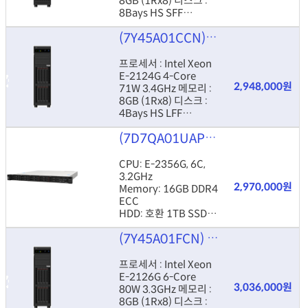
8GB (1Rx8) 디스크 :
8Bays HS SFF
Controller : RAID
(7Y45A01CCN)
Lenovo ThinkSy
530-8i Power : 550W
HS
프로세서 : Intel Xeon
E-2124G 4-Core
2,948,000원
71W 3.4GHz 메모리 :
8GB (1Rx8) 디스크 :
4Bays HS LFF
Controller : RAID
(7D7QA01UAP)
ThinkSystem SR
530-8i Power : 550W
HS
CPU: E-2356G, 6C,
3.2GHz
2,970,000원
Memory: 16GB DDR4
ECC
HDD: 호환 1TB SSD
(8x 2.5" HS)
(7Y45A01FCN)
Lenovo ThinkSy
ETC: 1U, 450W(dual
가능), AS 1y
프로세서 : Intel Xeon
E-2126G 6-Core
3,036,000원
80W 3.3GHz 메모리 :
8GB (1Rx8) 디스크 :