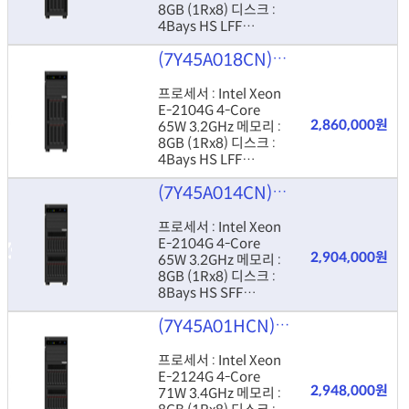
8GB (1Rx8) 디스크 :
4Bays HS LFF
Controller : Onboard
(7Y45A018CN)
Lenovo ThinkSy
RSTe Power : 550W
HS
프로세서 : Intel Xeon
E-2104G 4-Core
2,860,000원
65W 3.2GHz 메모리 :
8GB (1Rx8) 디스크 :
4Bays HS LFF
Controller : RAID
(7Y45A014CN)
Lenovo ThinkSy
530-8i Power : 550W
HS
프로세서 : Intel Xeon
E-2104G 4-Core
2,904,000원
65W 3.2GHz 메모리 :
8GB (1Rx8) 디스크 :
8Bays HS SFF
Controller : RAID
(7Y45A01HCN)
Lenovo ThinkSy
530-8i Power : 550W
HS
프로세서 : Intel Xeon
E-2124G 4-Core
2,948,000원
71W 3.4GHz 메모리 :