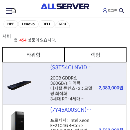
로그인
0
HPE
Lenovo
DELL
GPU
서버
총
454
상품이 있습니다.
타워형
랙형
(S3T54C)
NVIDIA RTX 4000 Ada GPU Module
20GB GDDR6,
360GB/s 대역폭
2,383,000원
디지털 콘텐츠·3D 모델
링 최적화
3세대 RT·4세대
Tensor Core 탑재
(7Y45A00SCN)
Lenovo ThinkSy
호환: DL380 G11,
ML350 G11, ML110
G11, ML30 G11
프로세서 : Intel Xeon
E-2104G 4-Core