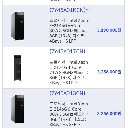
Controller : RAID
(7Y45A01KCN)
Lenovo ThinkSy
530-8i Power : 550W
HS
프로세서 : Intel Xeon
E-2146G 6-Core
3,190,000원
80W 3.5GHz 메모리 :
8GB (1Rx8) 디스크 :
4Bays HS LFF
Controller : RAID
(7Y45A017CN)
Lenovo ThinkSy
530-8i Power : 550W
HS
프로세서 : Intel Xeon
E-2174G 4-Core
3,256,000원
71W 3.8GHz 메모리 :
8GB (1Rx8) 디스크 :
4Bays HS LFF
Controller : RAID
(7Y45A013CN)
Lenovo ThinkSy
530-8i Power : 550W
HS
프로세서 : Intel Xeon
E-2146G 6-Core
3,256,000원
80W 3.5GHz 메모리 :
8GB (1Rx8) 디스크 :
8Bays HS SFF