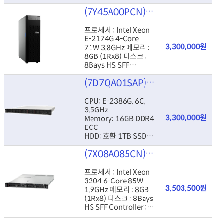
Controller : RAID
(7Y45A00PCN)
Lenovo ThinkSy
530-8i Power : 550W
HS
프로세서 : Intel Xeon
E-2174G 4-Core
3,300,000원
71W 3.8GHz 메모리 :
8GB (1Rx8) 디스크 :
8Bays HS SFF
Controller : RAID
(7D7QA01SAP)
ThinkSystem SR
530-8i Power : 550W
HS
CPU: E-2386G, 6C,
3.5GHz
3,300,000원
Memory: 16GB DDR4
ECC
HDD: 호환 1TB SSD
(8x 2.5" HS)
(7X08A085CN)
Lenovo ThinkSy
ETC: 1U, 450W HS
(dual 가능), AS 1y
프로세서 : Intel Xeon
3204 6-Core 85W
3,503,500원
1.9GHz 메모리 : 8GB
(1Rx8) 디스크 : 8Bays
HS SFF Controller :
RAID 530-8i Power :