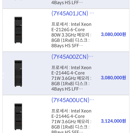
4Bays HS LFF
Controller : RAID
(7Y45A01JCN)
Lenovo ThinkSy
530-8i Power : 550W
HS
프로세서 : Intel Xeon
E-2126G 6-Core
3,080,000원
80W 3.3GHz 메모리 :
8GB (1Rx8) 디스크 :
8Bays HS SFF
Controller : RAID
(7Y45A00ZCN)
Lenovo ThinkSy
530-8i Power : 550W
HS
프로세서 : Intel Xeon
E-2144G 4-Core
3,080,000원
71W 3.6GHz 메모리 :
8GB (1Rx8) 디스크 :
4Bays HS LFF
Controller : RAID
(7Y45A00UCN)
Lenovo ThinkSy
530-8i Power : 550W
HS
프로세서 : Intel Xeon
E-2144G 4-Core
3,124,000원
71W 3.6GHz 메모리 :
8GB (1Rx8) 디스크 :
8Bays HS SFF