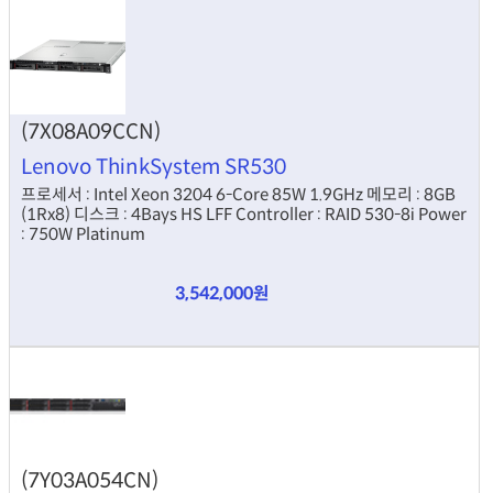
750W Platinum
(7X08A09CCN)
Lenovo ThinkSystem SR530
프로세서 : Intel Xeon 3204 6-Core 85W 1.9GHz 메모리 : 8GB
(1Rx8) 디스크 : 4Bays HS LFF Controller : RAID 530-8i Power
: 750W Platinum
3,542,000원
(7Y03A054CN)