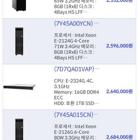
2,552,000원
65W 3.2GHz 메모리 :
8GB (1Rx8) 디스크 :
4Bays HS LFF
Controller : Onboard
(7Y45A00YCN)
Lenovo ThinkSy
RSTe Power : 550W
HS
프로세서 : Intel Xeon
E-2124G 4-Core
2,596,000원
71W 3.4GHz 메모리 :
8GB (1Rx8) 디스크 :
4Bays HS LFF
Controller : Onboard
(7D7QA01VAP)
ThinkSystem SR
RSTe Power : 550W
HS
CPU: E-2324G, 4C,
3.1GHz
2,640,000원
Memory: 16GB DDR4
ECC
HDD: 호환 1TB SSD
(8x 2.5" HS)
(7Y45A015CN)
Lenovo ThinkSy
ETC: 1U, 450W(dual
가능), AS 1y
프로세서 : Intel Xeon
E-2126G 6-Core
2,684,000원
80W 3.3GHz 메모리 :