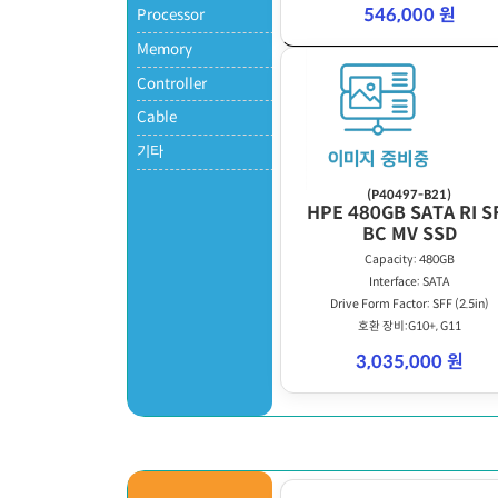
546,000 원
Processor
Memory
Controller
Cable
기타
(P40497-B21)
HPE 480GB SATA RI S
BC MV SSD
Capacity: 480GB
Interface: SATA
Drive Form Factor: SFF (2.5in)
호환 장비:G10+, G11
3,035,000 원