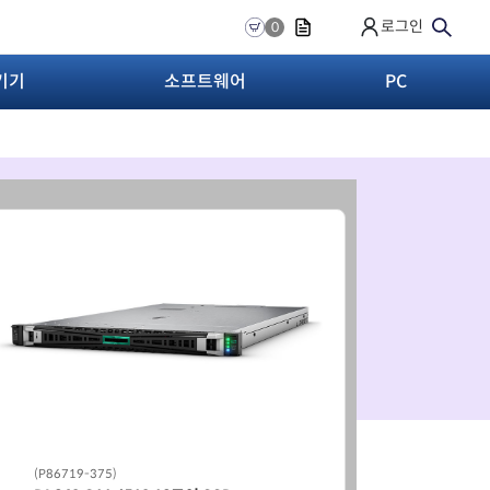
로그인
0
기기
소프트웨어
PC
(P19774-B21)