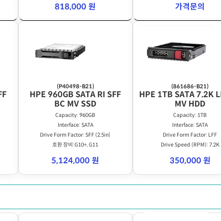
818,000 원
가격문의
(P40498-B21)
(861686-B21)
FF
HPE 960GB SATA RI SFF
HPE 1TB SATA 7.2K L
BC MV SSD
MV HDD
Capacity: 960GB
Capacity: 1TB
Interface: SATA
Interface: SATA
Drive Form Factor: SFF (2.5in)
Drive Form Factor: LFF
호환 장비:G10+, G11
Drive Speed (RPM): 7.2K
5,124,000 원
350,000 원