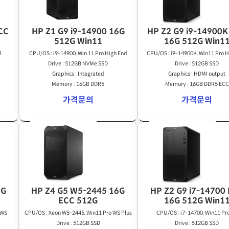
CC
HP Z1 G9 i9-14900 16G
HP Z2 G9 i9-14900K
512G Win11
16G 512G Win1
4
CPU/OS : i9-14900, Win 11 Pro High End
CPU/OS : i9-14900K, Win11 Pro H
Drive : 512GB NVMe SSD
Drive : 512GB SSD
Graphics : Integrated
Graphics : HDMI output
Memory : 16GB DDR5
Memory : 16GB DDR5 ECC
가격문의
가격문의
6G
HP Z4 G5 W5-2445 16G
HP Z2 G9 i7-14700
ECC 512G
16G 512G Win1
 WS
CPU/OS : Xeon W5-2445, Win11 Pro WS Plus
CPU/OS : i7-14700, Win11 Pr
Drive : 512GB SSD
Drive : 512GB SSD