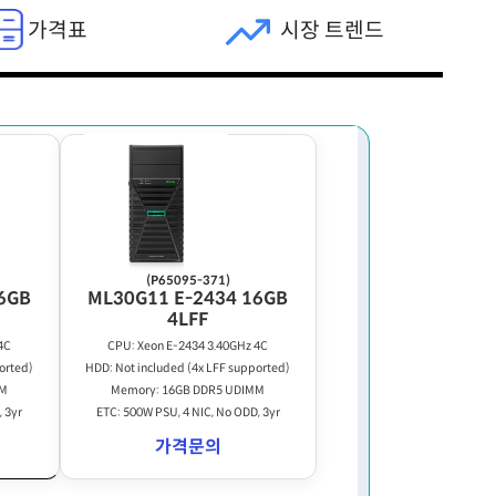
가격표
시장 트렌드
(P65095-371)
6GB
ML30G11 E-2434 16GB
4LFF
4C
CPU: Xeon E-2434 3.40GHz 4C
orted)
HDD: Not included (4x LFF supported)
MM
Memory: 16GB DDR5 UDIMM
, 3yr
ETC: 500W PSU, 4 NIC, No ODD, 3yr
가격문의