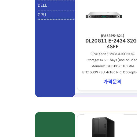
DELL
GPU
(P65395-B21)
DL20G11 E-2434 32G
4SFF
CPU: Xeon E-2434 3.40GHz 4C
Storage: 4x SFF bays (not include
Memory: 32GB DDR5 UDIMM
ETC: 500W PSU, 4x1Gb NIC, ODD opti
가격문의