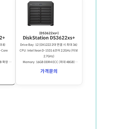
(DS3622xs+)
2+
DiskStation DS3622xs+
대 8)
Drive Bay: 12 (DX1222 2대 연결 시 최대 36)
-Core
CPU: Intel Xeon D-1531 6코어 2.2GHz (터보
2.7GHz)
GB 확장 가
Memory: 16GB DDR4 ECC (최대 48GB)
RAID: RAID F1, Basic, JBOD, RAID 0/1/5/6/10
가격문의
/5/6/10