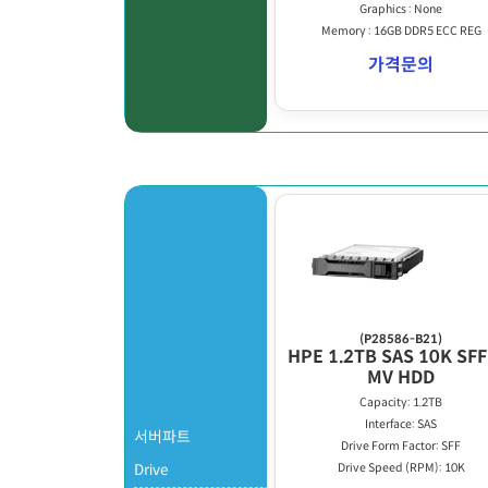
Graphics : None
Memory : 16GB DDR5 ECC REG
가격문의
(P28586-B21)
HPE 1.2TB SAS 10K SFF
MV HDD
Capacity: 1.2TB
Interface: SAS
서버파트
Drive Form Factor: SFF
Drive
Drive Speed (RPM): 10K