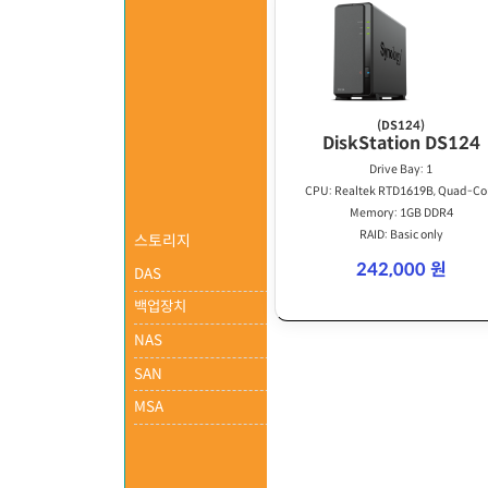
(DS124)
DiskStation DS124
Drive Bay: 1
CPU: Realtek RTD1619B, Quad-Co
Memory: 1GB DDR4
RAID: Basic only
스토리지
242,000 원
DAS
백업장치
NAS
SAN
MSA