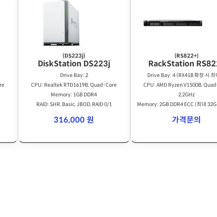
(DS223j)
(RS822+)
DiskStation DS223j
RackStation RS82
Drive Bay: 2
Drive Bay: 4 (RX418 확장 시 최
re
CPU: Realtek RTD1619B, Quad-Core
CPU: AMD Ryzen V1500B, Quad
Memory: 1GB DDR4
2.2GHz
RAID: SHR, Basic, JBOD, RAID 0/1
Memory: 2GB DDR4 ECC (최대 32
능)
316,000 원
가격문의
RAID: SHR, Basic, JBOD, RAID 0/1