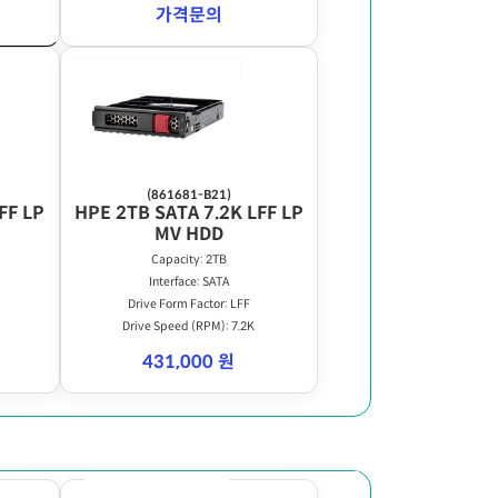
가격문의
(861681-B21)
FF LP
HPE 2TB SATA 7.2K LFF LP
MV HDD
Capacity: 2TB
Interface: SATA
Drive Form Factor: LFF
Drive Speed (RPM): 7.2K
431,000 원