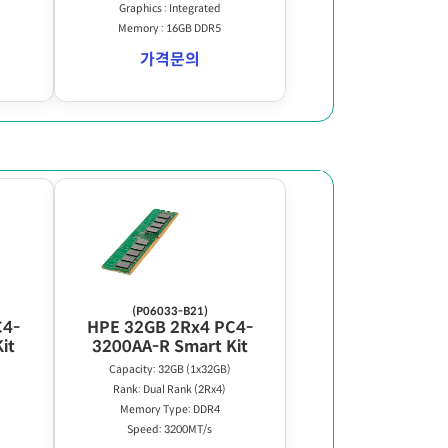
Graphics : Integrated
Memory : 16GB DDR5
가격문의
(P06033-B21)
C4-
HPE 32GB 2Rx4 PC4-
it
3200AA-R Smart Kit
Capacity: 32GB (1x32GB)
Rank: Dual Rank (2Rx4)
Memory Type: DDR4
Speed: 3200MT/s