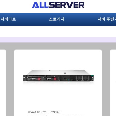
서버파트
스토리지
서버 주변
(P52499-B21(4509Y))