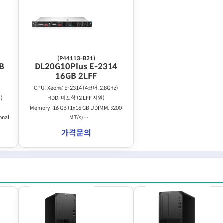
(P44113-B21)
B
DL20G10Plus E-2314
16GB 2LFF
CPU: Xeon® E-2314 (4코어, 2.8GHz)
d)
HDD: 미포함 (2 LFF 지원)
Memory: 16 GB (1x16 GB UDIMM, 3200
onal
MT/s)
ETC: 290W, 2포트 LAN, SW RAID, DVD 옵션
가격문의