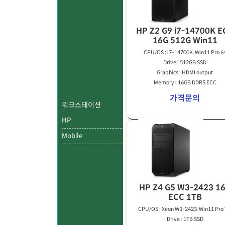
HP Z2 G9 i7-14700K E
16G 512G Win11
CPU/OS : i7-14700K, Win11 Pro 6
Drive : 512GB SSD
Graphics : HDMI output
Memory : 16GB DDR5 ECC
가격문의
워크스테이션
HP
Mobile
HP Z4 G5 W3-2423 1
ECC 1TB
CPU/OS : Xeon W3-2423, Win11 Pro
Drive : 1TB SSD