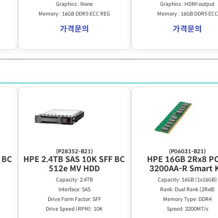
Graphics : None
Graphics : HDMI output
Memory : 16GB DDR5 ECC REG
Memory : 16GB DDR5 ECC
가격문의
가격문의
(P28352-B21)
(P06031-B21)
 BC
HPE 2.4TB SAS 10K SFF BC
HPE 16GB 2Rx8 P
512e MV HDD
3200AA-R Smart K
Capacity: 2.4TB
Capacity: 16GB (1x16GB)
Interface: SAS
Rank: Dual Rank (2Rx8)
Drive Form Factor: SFF
Memory Type: DDR4
Drive Speed (RPM): 10K
Speed: 3200MT/s