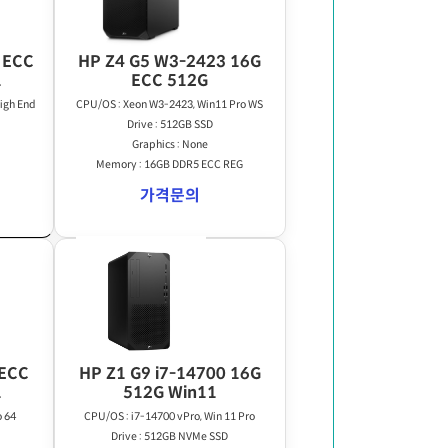
 ECC
HP Z4 G5 W3-2423 16G
1
ECC 512G
igh End
CPU/OS : Xeon W3-2423, Win11 Pro WS
Drive : 512GB SSD
Graphics : None
Memory : 16GB DDR5 ECC REG
가격문의
 ECC
HP Z1 G9 i7-14700 16G
1
512G Win11
o 64
CPU/OS : i7-14700 vPro, Win 11 Pro
Drive : 512GB NVMe SSD