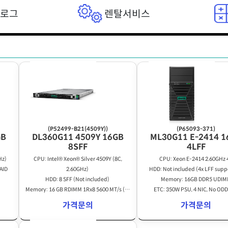
탈로그
렌탈서비스
(P52499-B21(4509Y))
(P65093-371)
GB
DL360G11 4509Y 16GB
ML30G11 E-2414 1
8SFF
4LFF
Hz)
CPU: Intel® Xeon® Silver 4509Y (8C,
CPU: Xeon E-2414 2.60GHz 
AID
2.60GHz)
HDD: Not included (4x LFF supp
HDD: 8 SFF (Not included)
Memory: 16GB DDR5 UDI
Memory: 16 GB RDIMM 1Rx8 5600 MT/s (1x
ETC: 350W PSU, 4 NIC, No ODD
16 GB)
가격문의
가격문의
ETC: 800W PSU, 4x 1Gb Ethernet, 5 fans