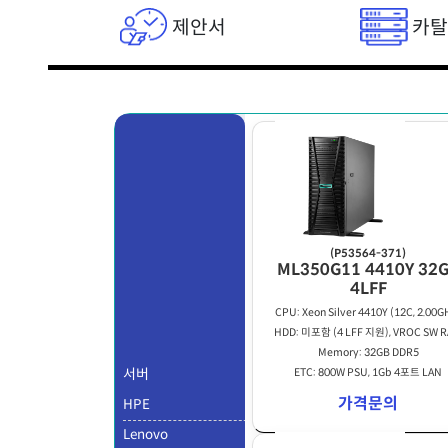
제안서
카
(P53564-371)
ML350G11 4410Y 32
4LFF
CPU: Xeon Silver 4410Y (12C, 2.00G
HDD: 미포함 (4 LFF 지원), VROC SW R
Memory: 32GB DDR5
서버
ETC: 800W PSU, 1Gb 4포트 LAN
가격문의
HPE
Lenovo