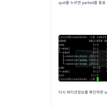
quit를 누르면 parted를 종
다시 파티션정보를 확인하면 sd