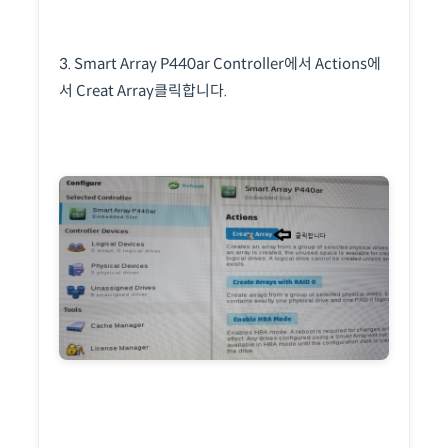
3. Smart Array P440ar Controller에서 Actions에
서 Creat Array클릭합니다.