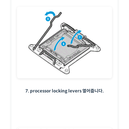
7. processor locking levers 열어줍니다.