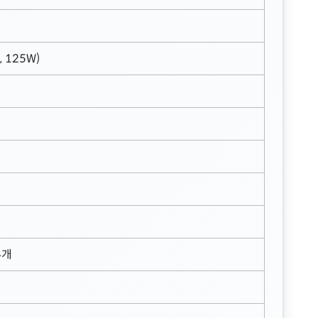
 125W)
4개