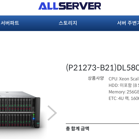
서버파트
스토리지
서버 주변
(P21273-B21)
DL58
상품사양
CPU: Xeon Sca
HDD: 미포함 (8 
Memory: 256GB
ETC: 4U 랙, 16
총 합계 금액