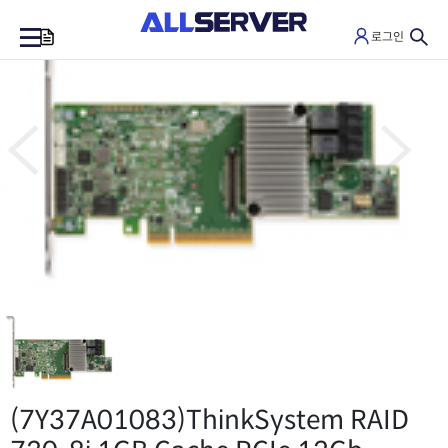
로그인
0
(7Y37A01083)
ThinkSystem RAID