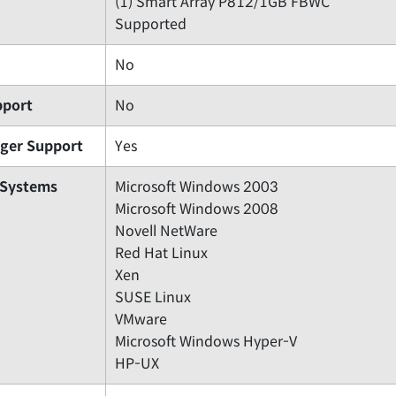
(1) Smart Array P812/1GB FBWC
Supported
No
pport
No
ager Support
Yes
 Systems
Microsoft Windows 2003
Microsoft Windows 2008
Novell NetWare
Red Hat Linux
Xen
SUSE Linux
VMware
Microsoft Windows Hyper-V
HP-UX