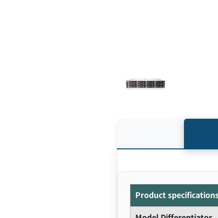
Product specification
Model Differentiator