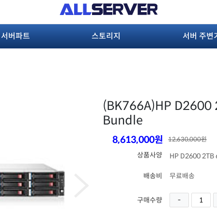
서버파트
스토리지
서버 주변
(BK766A)
HP D2600 
Bundle
8,613,000원
12,630,000원
상품사양
HP D2600 2TB 
배송비
무료배송
구매수량