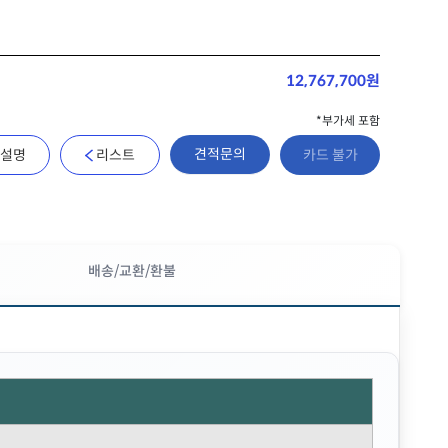
12,767,700원
*부가세 포함
견적문의
설명
리스트
카드 불가
배송/교환/환불