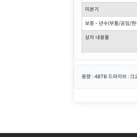
미분기
보증 - 년수(부품/공임/현
상자 내용물
용량 : 48TB 드라이브 : (1