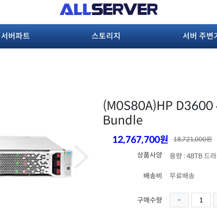
서버파트
스토리지
서버 주변
(M0S80A)
HP D3600 
Bundle
12,767,700원
18,721,000원
상품사양
용량 : 48TB 드라
배송비
무료배송
구매수량