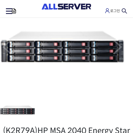
로그인
0
(K2R79A)
HP MSA 2040 Energy Star