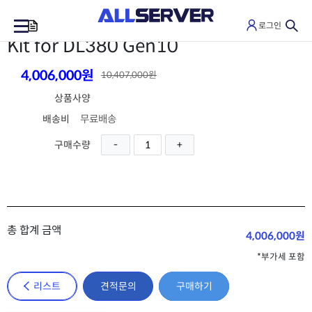
(P02509-B21)
Intel Xeon-G 6240
로그인
0
Kit for DL380 Gen10
4,006,000원
10,407,000원
상품사양
무료배송
배송비
구매수량
총 합계 금액
4,006,000원
*부가세 포함
리스트
견적문의
구매하기