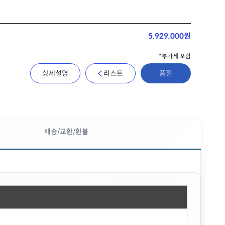
5,929,000원
*부가세 포함
상세설명
리스트
품절
배송/교환/환불