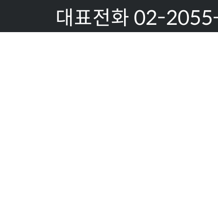
대표전화 02-2055
1851
팩스:02-2055-18
이메일문의:
allserver@gaonsy
사업자등록번호 519