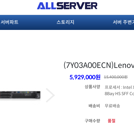
서버파트
스토리지
서버 주변
(7Y03A00ECN)
Lenov
5,929,000원
15,400,000원
상품사양
프로세서 : Intel 
8Bay HS SFF Co
배송비
무료배송
구매수량
품절