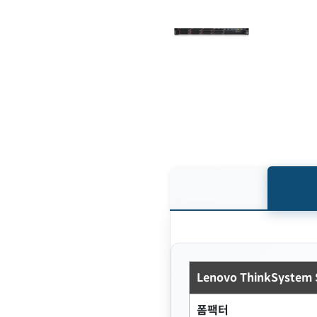
Lenovo ThinkSyste
폼팩터