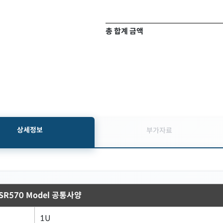
총 합계 금액
상세정보
부가자료
m SR570 Model 공통사양
1U