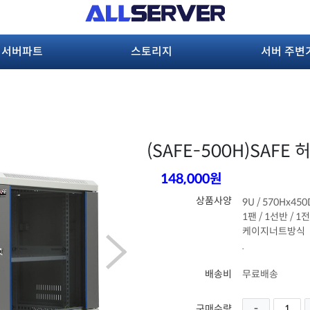
서버파트
스토리지
서버 주변
(SAFE-500H)
SAFE 
148,000원
상품사양
9U / 570Hx45
1팬 / 1선반 / 1
케이지너트방식
.
배송비
무료배송
구매수량