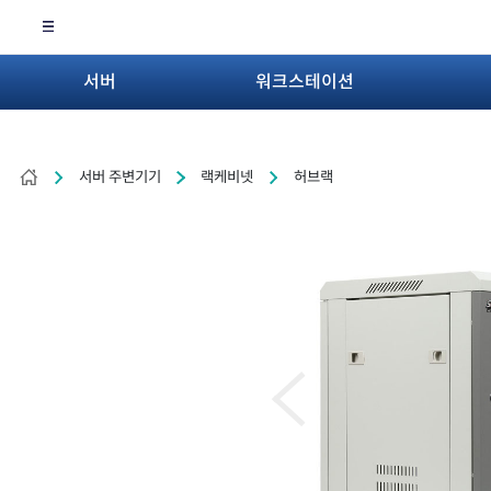
서버
워크스테이션
서버 주변기기
랙케비넷
허브랙