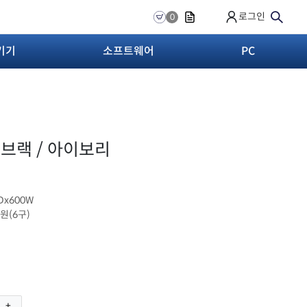
로그인
0
기기
소프트웨어
PC
허브랙 / 아이보리
0Dx600W
전원(6구)