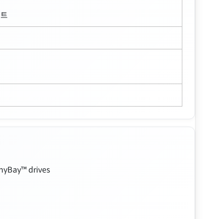
포트
nyBay™ drives