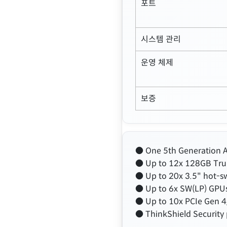
포트
시스템 관리
운영 체제
보증
● One 5th Generation AM
● Up to 12x 128GB Tr
● Up to 20x 3.5" hot-s
● Up to 6x SW(LP) GPUs
● Up to 10x PCIe Gen 4/G
● ThinkShield Security