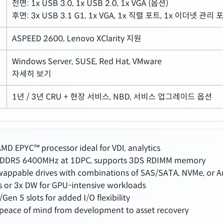
전면:
1x USB 3.0, 1x USB 2.0, 1x VGA (옵션)
후면:
3x USB 3.1 G1, 1x VGA, 1x 직렬 포트, 1x 이더넷 관리 
ASPEED 2600, Lenovo XClarity 지원
Windows Server, SUSE, Red Hat, VMware
자세히 보기
1년 / 3년 CRU + 현장 서비스, NBD, 서비스 업그레이드 옵션
D EPYC™ processor ideal for VDI, analytics
uDDR5 6400MHz at 1DPC, supports 3DS RDIMM memory
wappable drives with combinations of SAS/SATA, NVMe, or A
 or 3x DW for GPU-intensive workloads
en 5 slots for added I/O flexibility
 peace of mind from development to asset recovery