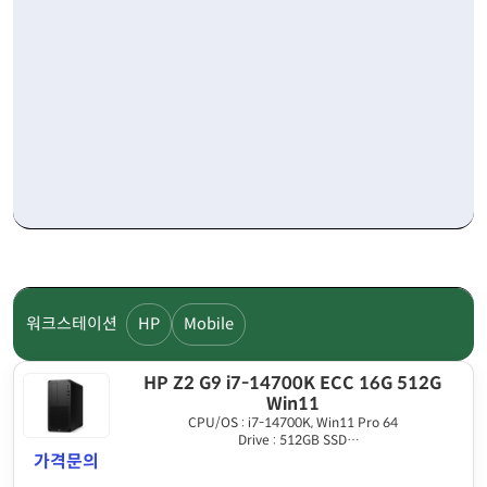
워크스테이션
HP
Mobile
HP Z2 G9 i7-14700K ECC 16G 512G
Win11
CPU/OS : i7-14700K, Win11 Pro 64
Drive : 512GB SSD
Graphics : HDMI output
가격문의
Memory : 16GB DDR5 ECC