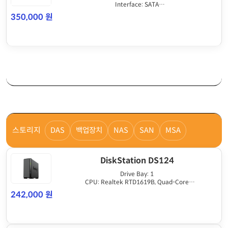
Interface: SATA
Drive Form Factor: LFF
350,000 원
Drive Speed (RPM): 7.2K
스토리지
DAS
백업장치
NAS
SAN
MSA
DiskStation DS124
Drive Bay: 1
CPU: Realtek RTD1619B, Quad-Core
Memory: 1GB DDR4
242,000 원
RAID: Basic only