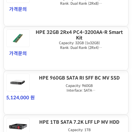
Rank: Dual Rank (2Rx8)
Memory Type: DDR4
가격문의
Speed: 3200MT/s
HPE 32GB 2Rx4 PC4-3200AA-R Smart
Kit
Capacity: 32GB (1x32GB)
Rank: Dual Rank (2Rx4)
Memory Type: DDR4
가격문의
Speed: 3200MT/s
HPE 960GB SATA RI SFF BC MV SSD
Capacity: 960GB
Interface: SATA
Drive Form Factor: SFF (2.5in)
5,124,000 원
호환 장비:G10+, G11
HPE 1TB SATA 7.2K LFF LP MV HDD
Capacity: 1TB