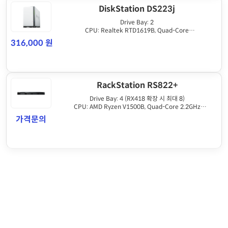
DiskStation DS223j
Drive Bay: 2
CPU: Realtek RTD1619B, Quad-Core
Memory: 1GB DDR4
316,000 원
RAID: SHR, Basic, JBOD, RAID 0/1
RackStation RS822+
Drive Bay: 4 (RX418 확장 시 최대 8)
CPU: AMD Ryzen V1500B, Quad-Core 2.2GHz
Memory: 2GB DDR4 ECC (최대 32GB 확장 가능)
가격문의
RAID: SHR, Basic, JBOD, RAID 0/1/5/6/10