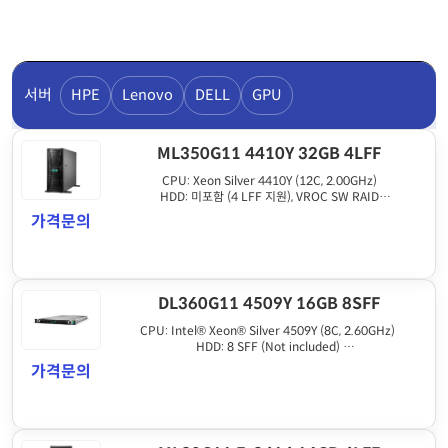
서버
HPE
Lenovo
DELL
GPU
ML350G11 4410Y 32GB 4LFF
CPU: Xeon Silver 4410Y (12C, 2.00GHz)
HDD: 미포함 (4 LFF 지원), VROC SW RAID
Memory: 32GB DDR5
가격문의
ETC: 800W PSU, 1Gb 4포트 LAN
DL360G11 4509Y 16GB 8SFF
CPU: Intel® Xeon® Silver 4509Y (8C, 2.60GHz)
HDD: 8 SFF (Not included)
Memory: 16 GB RDIMM 1Rx8 5600 MT/s (1x 16 GB)
가격문의
ETC: 800W PSU, 4x 1Gb Ethernet, 5 fans