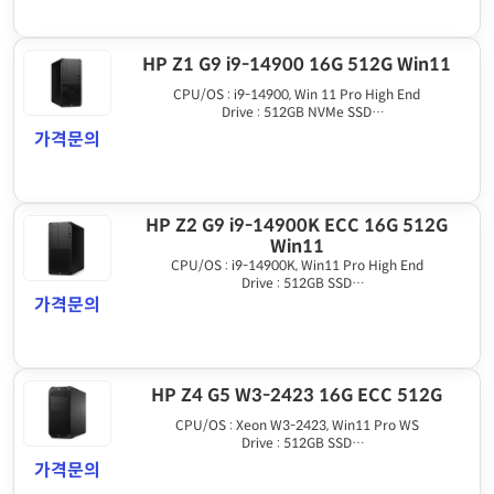
HP Z1 G9 i9-14900 16G 512G Win11
CPU/OS : i9-14900, Win 11 Pro High End
Drive : 512GB NVMe SSD
Graphics : Integrated
가격문의
Memory : 16GB DDR5
HP Z2 G9 i9-14900K ECC 16G 512G
Win11
CPU/OS : i9-14900K, Win11 Pro High End
Drive : 512GB SSD
Graphics : HDMI output
가격문의
Memory : 16GB DDR5 ECC
HP Z4 G5 W3-2423 16G ECC 512G
CPU/OS : Xeon W3-2423, Win11 Pro WS
Drive : 512GB SSD
Graphics : None
가격문의
Memory : 16GB DDR5 ECC REG