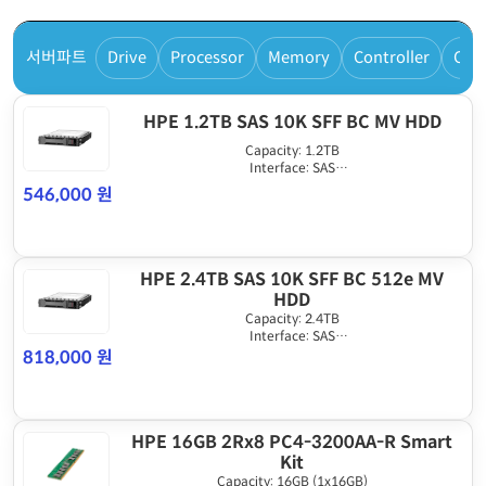
서버파트
Drive
Processor
Memory
Controller
Cab
HPE 1.2TB SAS 10K SFF BC MV HDD
Capacity: 1.2TB
Interface: SAS
Drive Form Factor: SFF
546,000 원
Drive Speed (RPM): 10K
HPE 2.4TB SAS 10K SFF BC 512e MV
HDD
Capacity: 2.4TB
Interface: SAS
Drive Form Factor: SFF
818,000 원
Drive Speed (RPM): 10K
HPE 16GB 2Rx8 PC4-3200AA-R Smart
Kit
Capacity: 16GB (1x16GB)