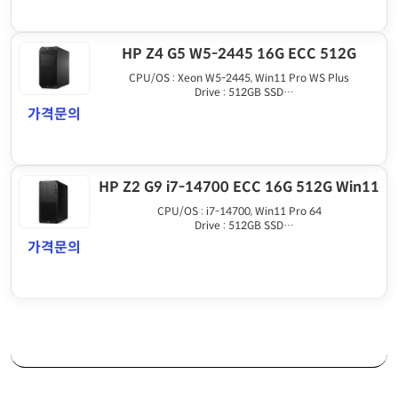
HP Z4 G5 W5-2445 16G ECC 512G
CPU/OS : Xeon W5-2445, Win11 Pro WS Plus
Drive : 512GB SSD
Graphics : None
가격문의
Memory : 16GB DDR5 ECC REG
HP Z2 G9 i7-14700 ECC 16G 512G Win11
CPU/OS : i7-14700, Win11 Pro 64
Drive : 512GB SSD
Graphics : HDMI output
가격문의
Memory : 16GB DDR5 ECC