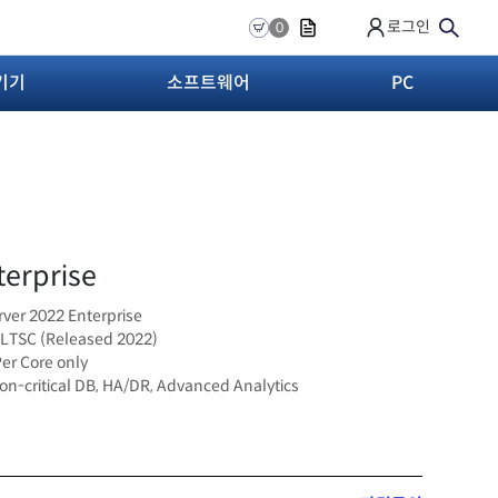
로그인
0
기기
소프트웨어
PC
terprise
rver 2022 Enterprise
t LTSC (Released 2022)
Per Core only
ion-critical DB, HA/DR, Advanced Analytics