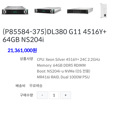
(P85584-375)
DL380 G11 4516Y+
64GB NS204i
21,361,000원
상품사양
CPU: Xeon Silver 4516Y+ 24C 2.2GHz
Memory: 64GB DDR5 RDIMM
Boot: NS204i-u NVMe (OS 전용)
MR416i RAID, Dual 1000W PSU
무료배송
배송비
구매수량