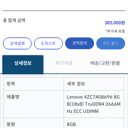
총 합계 금액
385,000원
*부가세 포함
견적문의
상세설명
리스트
카드 불가
상세정보
부가자료
배송/교환/환불
항목
세부 정보
제품명
Lenovo 4ZC7A08696 8G
B(1Rx8) TruDDR4 2666M
Hz ECC UDIMM
용량
8GB