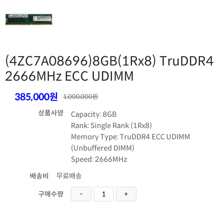
(4ZC7A08696)
8GB(1Rx8) TruDDR4
2666MHz ECC UDIMM
385,000원
1,000,000원
상품사양
Capacity: 8GB
Rank: Single Rank (1Rx8)
Memory Type: TruDDR4 ECC UDIMM
(Unbuffered DIMM)
Speed: 2666MHz
무료배송
배송비
구매수량