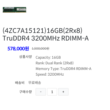
(4ZC7A15121)
16GB(2Rx8)
TruDDR4 3200MHz RDIMM-A
578,000원
1,500,000원
상품사양
Capacity: 16GB
Rank: Dual Rank (2Rx8)
Memory Type: TruDDR4 RDIMM-A
Speed: 3200MHz
무료배송
배송비
구매수량