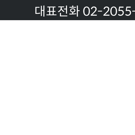
대표전화 02-2055
1851
팩스:02-2055-18
이메일문의:
allserver@gaonsy
사업자등록번호 519