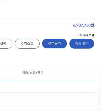
6,987,750원
*부가세 포함
견적문의
설명
리스트
카드 불가
배송/교환/환불