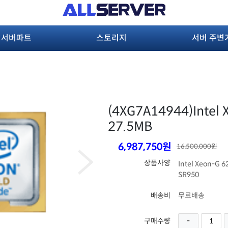
서버파트
스토리지
서버 주변
(4XG7A14944)
Intel
27.5MB
6,987,750원
16,500,000원
상품사양
Intel Xeon-G 6
SR950
배송비
무료배송
구매수량