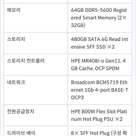
메모리
64GB DDR5-5600 Regist
ered Smart Memory (2×
32GB)
스토리지
480GB SATA 6G Read Int
ensive SFF SSD ×2
스토리지 컨트롤러
HPE MR408i-o Gen11, 4
GB Cache, OCP SPDM
네트워크
Broadcom BCM5719 Eth
ernet 1Gb 4-port BASE-T
OCP3
전원공급장치
HPE 800W Flex Slot Plati
num Hot Plug PSU ×2
드라이브 베이
8× SFF Hot Plug (구성 확