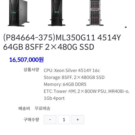
(P84664-375)
ML350G11 4514Y
64GB 8SFF 2×480G SSD
16,507,000원
상품사양
CPU: Xeon Silver 4514Y 16c
Storage: 8SFF, 2×480GB SSD
Memory: 64GB DDR5
ETC: Tower 서버, 2×800W PSU, MR408i-o,
1Gb 4port
무료배송
배송비
구매수량